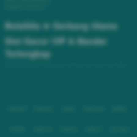
Pengaduan Konsumen
BolaGila ✈️ Gerbang Utama
Slot Gacor VIP & Bandar
Terlengkap
Bolagila situs terbaik untuk bermain slot online dan casino online terbaru
dengan modal minim yang penuh dengan jackpot sensasional. Join
Baca lebih
sekarang dan mulai bermain di Bolagila slot gacor & live casino
terpercaya, gampang login, dan langsung klaim bonus besar!
Partner
IDNPOKER
IDNArcade
UboBet
SABA Sports
SBOBET
CMD368
NSOFT 88
TFGaming
IDNSLOT
Spin Royal