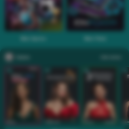
Main Sports+
Main Poker
Casino
Lihat semua
53
201
267
53
IDNLIVE
PragmaticPlay
Evolution
IDNLI