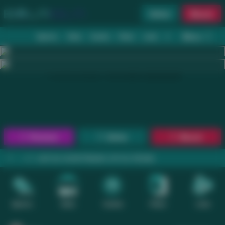
Daftar
Masuk
Menu
Beranda
Sports+
Slots
Casino
Poker
Lotto
Arcade
Fishing
1
2
3
4
5
6
7
8
9
10
11
12
13
14
15
Promosi
Daftar
Masuk
AT UNTUK KONFIRMASI SITUS RESMI.
Sports+
Slots
Casino
Poker
Lotto