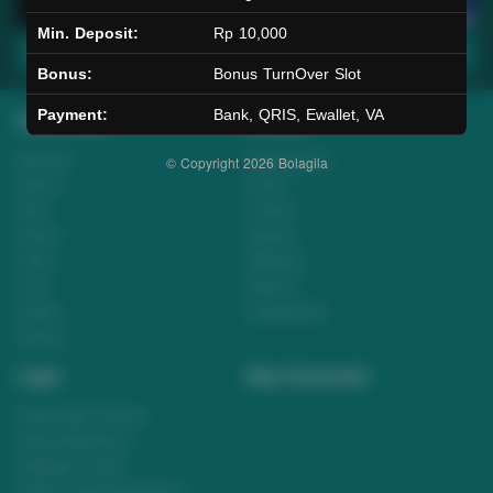
Min. Deposit:
Rp 10,000
Main Lotto
Main Fishing
Bonus:
Bonus TurnOver Slot
Payment:
Bank, QRIS, Ewallet, VA
Quick Links
Bolagila
Beranda
Tentang Kami
© Copyright 2026
Bolagila
Sports+
Footer
Slots
Contact
Casino
Deposit
Poker
Withdraw
Lotto
Referral
Arcade
Leaderboard
Fishing
Legal
Stay Connected
Responsible Gaming
Syarat &Ketentuan
Kebijakan Privasi
Referral Syarat &Ketentuan